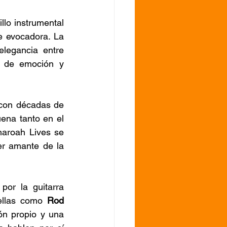
llo instrumental 
 evocadora. La 
legancia entre 
a de emoción y 
ena tanto en el 
aroah Lives se 
er amante de la 
or la guitarra 
ellas como 
Rod 
n propio y una 