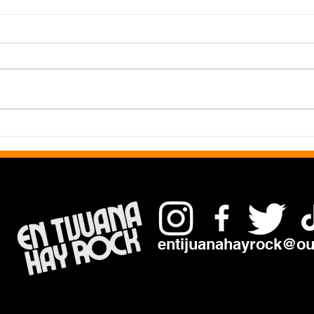
Social Scream presenta
Misa
Setup To Transformation :
en 
Un viaje hacia la evolución
Alive...: su pri
personal
vivo
entijuanahayrock@ou