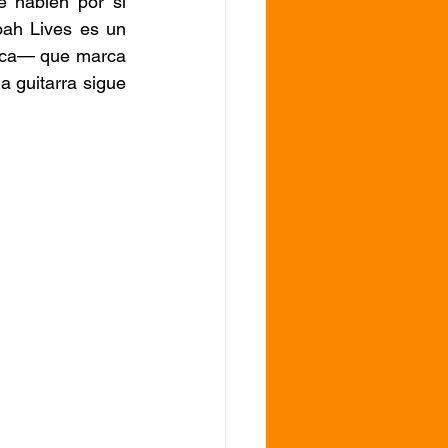
e hablen por sí 
oah Lives es un 
ica— que marca 
a guitarra sigue 