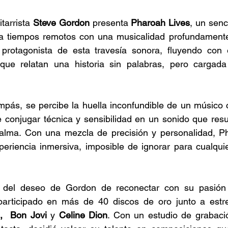
tarrista
 Steve Gordon 
presenta
 Pharoah Lives
, un senci
a tiempos remotos con una musicalidad profundamente
 protagonista de esta travesía sonora, fluyendo con e
 que relatan una historia sin palabras, pero cargad
e conjugar técnica y sensibilidad en un sonido que resu
lma. Con una mezcla de precisión y personalidad, Ph
periencia inmersiva, imposible de ignorar para cualqui
 del deseo de Gordon de reconectar con su pasión p
articipado en más de 40 discos de oro junto a estr
s,  Bon Jovi 
y 
Celine Dion
. Con un estudio de grabació