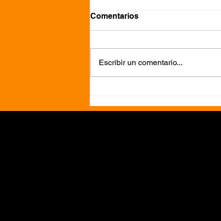
Comentarios
Escribir un comentario...
Joy Buzzer versiona a The
Beatles con energía power
pop en She Said, She Said