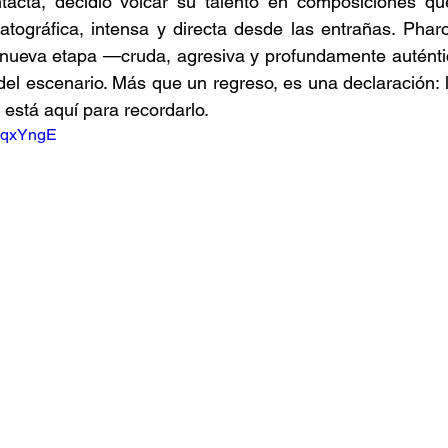
intacta, decidió volcar su talento en composiciones qu
atográfica, intensa y directa desde las entrañas. Phar
ta nueva etapa —cruda, agresiva y profundamente autént
del escenario. Más que un regreso, es una declaración: l
 está aquí para recordarlo.
wXqxYngE