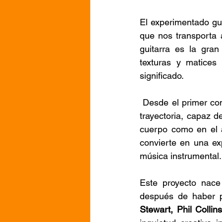
El experimentado gui
que nos transporta 
guitarra es la gran
texturas y matices
significado.
 Desde el primer compás, se percibe la huella inconfundible de un músico con décadas de 
trayectoria, capaz d
cuerpo como en el a
convierte en una ex
música instrumental.
Este proyecto nace
después de haber p
Stewart, Phil Collin