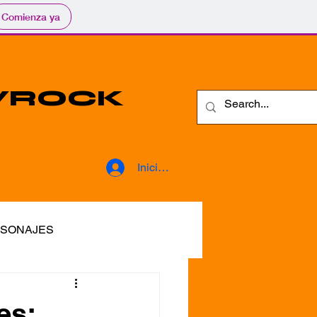
Comienza ya
YROCK
Iniciar sesión
SONAJES
ETCETERA
voces
es: