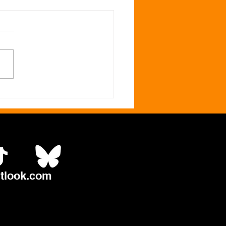
ntry desata su poder
Unleashed Condemned
mer disco en
tlook.com